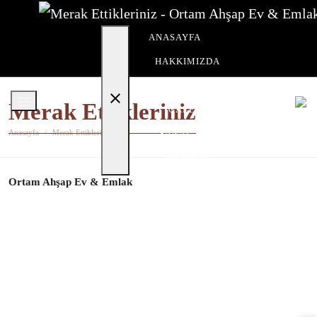
ANASAYFA
HAKKIMIZDA
ODALARIMIZ
close
Merak Ettikleriniz
GALERI
Anasayfa
Merak Ettikleriniz
SANAL TUR
İLETIŞIM
Ortam Ahşap Ev & Emlak